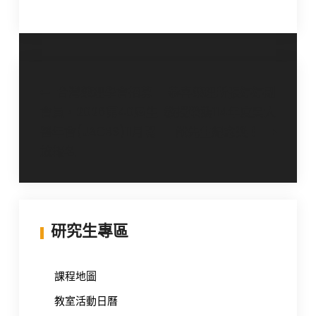
文
台灣藥理學會招募
恭喜藥理所張婷婷副
會員，2026第40屆生
教授榮獲114年度吳大
章
醫年會(JACBS)11月開
猷先生紀念獎！
導
放報名
覽
研究生專區
課程地圖
教室活動日曆