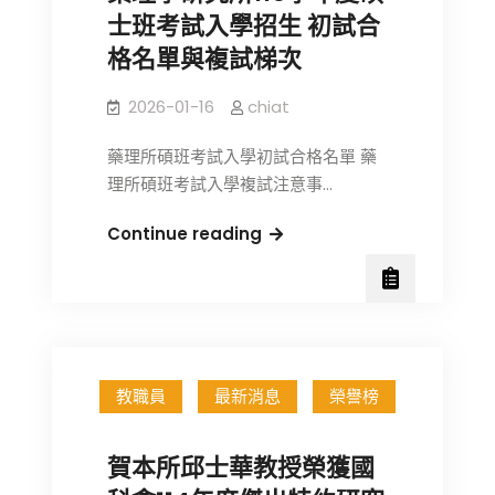
申
度
士班考試入學招生 初試合
請，
碩
格名單與複試梯次
至
士
115
班
2026-01-16
chiat
年
招
4
生
藥理所碩班考試入學初試合格名單 藥
月
榜
理所碩班考試入學複試注意事…
30
單
日
與
藥
Continue reading
截
報
理
止。
到
學
作
研
業
究
所
教職員
最新消息
榮譽榜
115
學
年
賀本所邱士華教授榮獲國
度