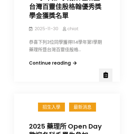
梯
台灣百靈佳殷格翰優秀獎
科
次
會
學金獲獎名單
114
年
2025-11-30
chiat
度
恭喜下列3位同學獲得114學年第1學期
傑
藥理所暨台灣百靈佳殷格…
出
特
114
Continue reading
約
學
研
年
究
第
員
1
學
招生入學
最新消息
期
藥
理
2025 藥理所 Open Day
所