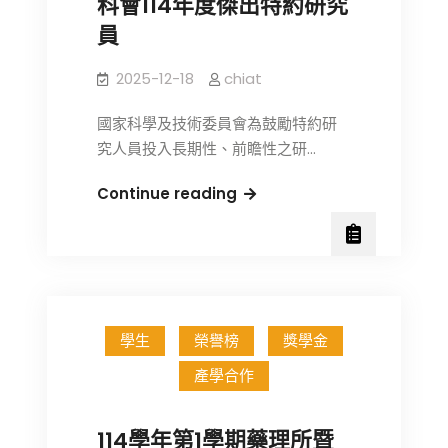
科會114年度傑出特約研究
碩
員
士
班
2025-12-18
chiat
考
試
國家科學及技術委員會為鼓勵特約研
入
究人員投入長期性、前瞻性之研…
學
招
賀
Continue reading
生
本
初
所
試
邱
合
士
格
華
名
學生
榮譽榜
獎學金
教
單
授
產學合作
與
榮
複
獲
114學年第1學期藥理所暨
試
國