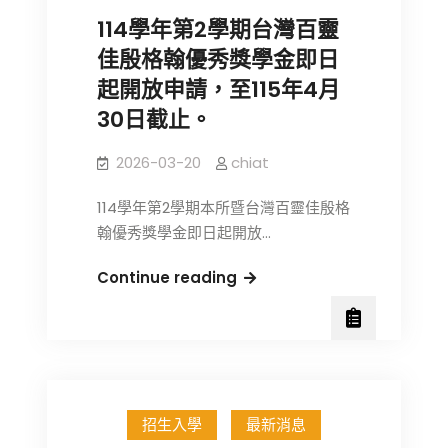
年
114學年第2學期台灣百靈
度
佳殷格翰優秀獎學金即日
博
起開放申請，至115年4月
士
30日截止。
班
考
2026-03-20
chiat
試
入
114學年第2學期本所暨台灣百靈佳殷格
學
翰優秀獎學金即日起開放…
初
試
114
Continue reading
合
學
格
年
名
第
單
2
及
學
複
招生入學
最新消息
期
試