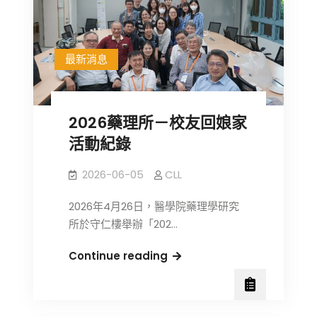
理
所
暨
最新消息
台
灣
百
靈
2026藥理所－校友回娘家
佳
活動紀錄
殷
格
2026-06-05
CLL
翰
優
2026年4月26日，醫學院藥理學研究
秀
所於守仁樓舉辦「202…
獎
學
2026
Continue reading
金
藥
獲
理
獎
所