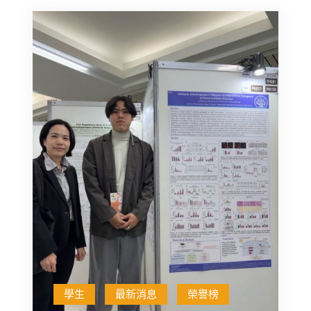
名
－
單
校
友
回
娘
家
活
動
紀
錄
學生
最新消息
榮譽榜