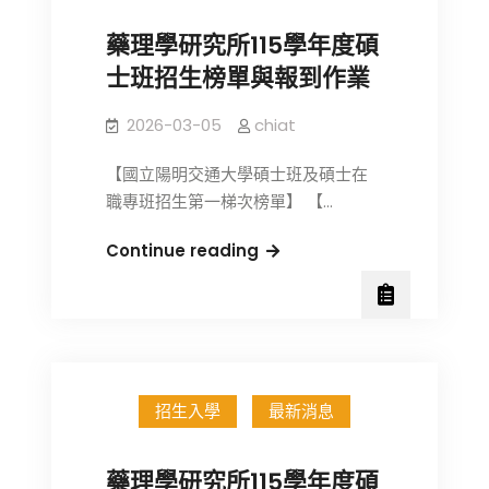
台
時
灣
藥理學研究所115學年度碩
間
百
士班招生榜單與報到作業
地
靈
點
佳
2026-03-05
chiat
公
殷
告
格
【國立陽明交通大學碩士班及碩士在
翰
職專班招生第一梯次榜單】 【…
優
秀
藥
Continue reading
獎
理
學
學
金
研
即
究
日
所
招生入學
最新消息
起
115
開
學
放
年
藥理學研究所115學年度碩