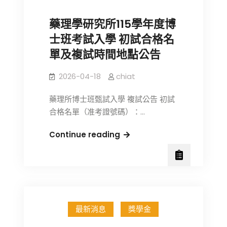
加
「2026
藥理學研究所115學年度博
第
士班考試入學 初試合格名
40
單及複試時間地點公告
屆
生
2026-04-18
chiat
物
醫
藥理所博士班甄試入學 複試公告 初試
學
合格名單（准考證號碼）：…
聯
合
藥
Continue reading
學
理
術
學
年
研
會
究
(JACBS)」
所
最新消息
獎學金
115
學