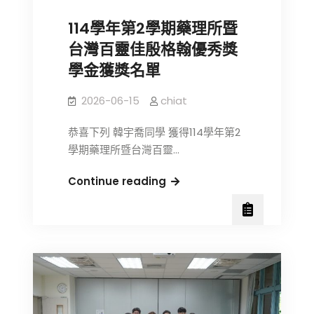
消
114學年第2學期藥理所暨
息
台灣百靈佳殷格翰優秀獎
學金獲獎名單
2026-06-15
chiat
恭喜下列 韓宇喬同學 獲得114學年第2
學期藥理所暨台灣百靈…
114
Continue reading
學
年
第
2
學
期
藥