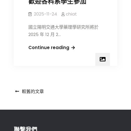
歡迎各科系學生參加
暨
台
2025-11-24
chiat
灣
百
國立陽明交通大學藥理學研究所將於
靈
2025 年 12 月 2…
佳
殷
2025
Continue reading
格
藥
翰
理
優
所
秀
Open
獎
Day
文
學
歡
較舊的文章
金
迎
章
獲
各
導
獎
科
覽
名
系
單
學
聯繫我們