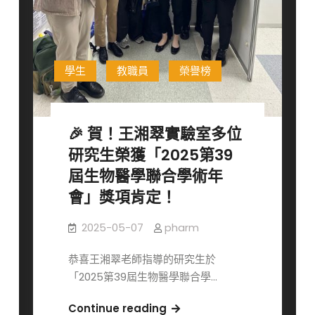
論
文
優
良
學生
教職員
榮譽榜
暨
陽
明
🎉 賀！王湘翠實驗室多位
交
通
研究生榮獲「2025第39
大
屆生物醫學聯合學術年
學
會」獎項肯定！
碩
士
2025-05-07
pharm
班
優
恭喜王湘翠老師指導的研究生於
良
「2025第39屆生物醫學聯合學…
論
🎉
Continue reading
文