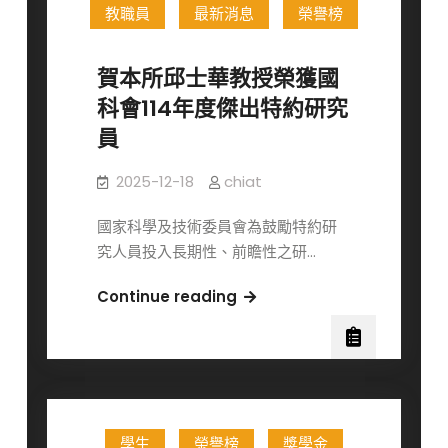
教職員
最新消息
榮譽榜
參
加
「2026
賀本所邱士華教授榮獲國
第
科會114年度傑出特約研究
40
員
屆
生
2025-12-18
chiat
物
醫
國家科學及技術委員會為鼓勵特約研
學
究人員投入長期性、前瞻性之研…
聯
合
賀
Continue reading
學
本
術
所
年
邱
會
士
(JACBS)」
華
學生
榮譽榜
獎學金
教