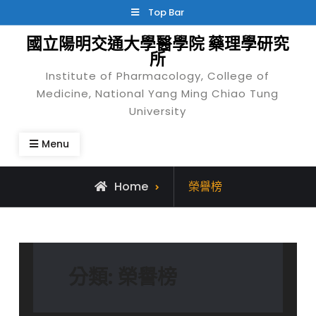
Skip
Top Bar
to
國立陽明交通大學醫學院 藥理學研究
content
所
Institute of Pharmacology, College of
Medicine, National Yang Ming Chiao Tung
University
Menu
Archive
Home
榮譽榜
for
分類:
榮譽榜