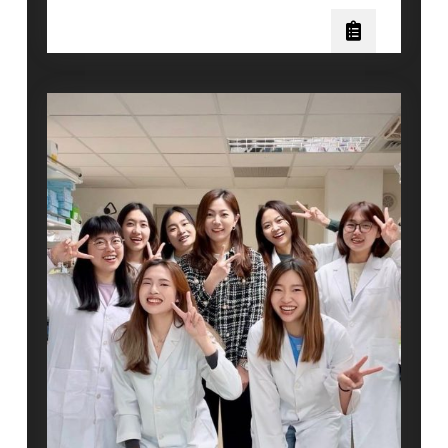
賀！
獎！
王
湘
翠
實
驗
室
多
位
研
究
生
榮
獲
「2025
第
39
屆