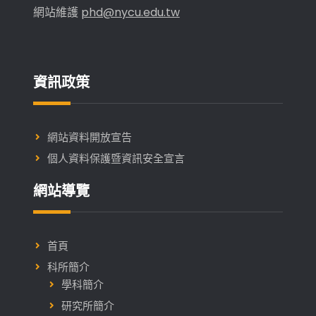
癒
網站維護
phd@nycu.edu.tw
合」
專
利
資訊政策
網站資料開放宣告
個人資料保護暨資訊安全宣言
網站導覽
首頁
科所簡介
學科簡介
研究所簡介