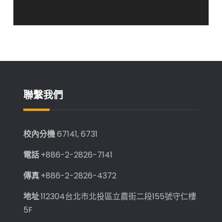
教
授
文
較舊的文章
研
章
究
導
團
隊
覽
榮
獲
聯繫我們
「CCL7
拮
抗
校內分機
67141, 6731
劑
用
電話
+886-2-2826-7141
於
傳真
+886-2-2826-4372
改
善
地址
112304台北市北投區立農街二段155號守仁樓
傷
5F
口