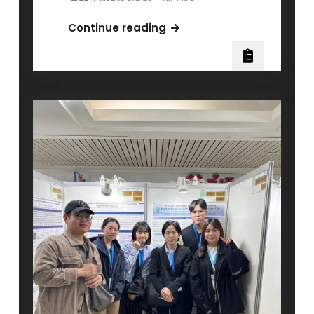
賀
Continue reading
本
所
林
雅
柔
同
學
獲
114
年
尹
珣
若
品
學
及