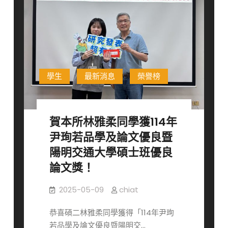
台
灣
百
靈
佳
殷
學生
最新消息
榮譽榜
格
翰
優
賀本所林雅柔同學獲114年
秀
尹珣若品學及論文優良暨
獎
陽明交通大學碩士班優良
學
金
論文獎！
獲
獎
2025-05-09
chiat
名
恭喜碩二林雅柔同學獲得「114年尹珣
單
若品學及論文優良暨陽明交…