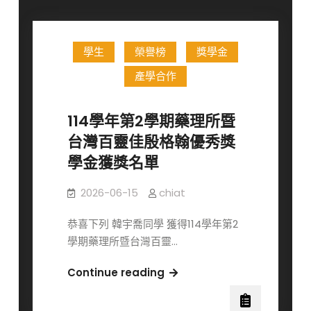
學生
榮譽榜
獎學金
產學合作
114學年第2學期藥理所暨
台灣百靈佳殷格翰優秀獎
學金獲獎名單
2026-06-15
chiat
恭喜下列 韓宇喬同學 獲得114學年第2
學期藥理所暨台灣百靈…
114
Continue reading
學
年