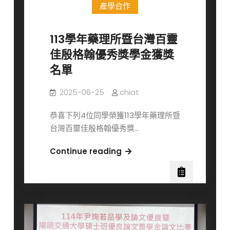
華
產學合作
教
授
113學年藥理所暨台灣百靈
榮
佳殷格翰優秀獎學金獲獎
獲
「第
名單
23
屆
2025-06-25
chiat
有
恭喜下列4位同學榮獲113學年藥理所暨
庠
台灣百靈佳殷格翰優秀獎…
科
技
113
Continue reading
講
學
座」
年
殊
藥
榮！
理
所
暨