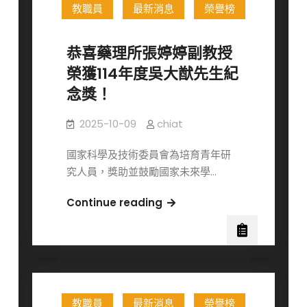
教職員
最新消息
榮譽榜
期
藥
理
恭喜藥理所張婷婷副教授
所
榮獲114年度吳大猷先生紀
暨
念獎！
台
灣
2025-10-09
chiat
百
靈
國家科學及技術委員會為培育青年研
佳
究人員，獎助並鼓勵國家未來學…
殷
格
恭
Continue reading
翰
喜
優
藥
秀
理
獎
所
學
張
金
教職員
最新消息
榮譽榜
婷