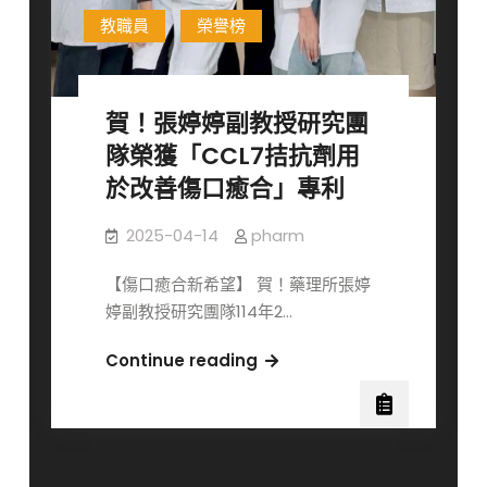
生
教職員
榮譽榜
物
醫
學
賀！張婷婷副教授研究團
聯
隊榮獲「CCL7拮抗劑用
合
學
於改善傷口癒合」專利
術
2025-04-14
pharm
年
會」
【傷口癒合新希望】 賀！藥理所張婷
獎
婷副教授研究團隊114年2…
項
肯
賀！
Continue reading
定！
張
婷
婷
副