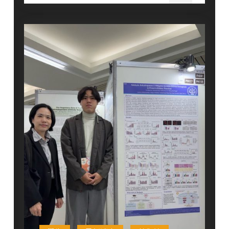
第
2
學
期
藥
理
所
暨
台
灣
百
靈
佳
殷
格
翰
優
秀