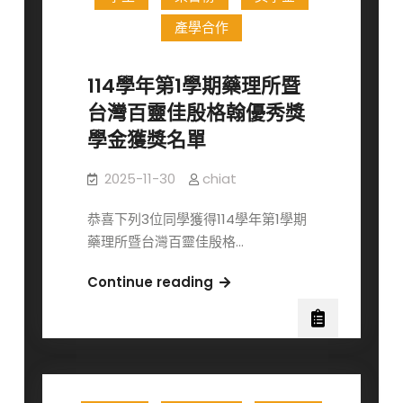
授
產學合作
榮
獲
114學年第1學期藥理所暨
國
台灣百靈佳殷格翰優秀獎
科
會
學金獲獎名單
114
年
2025-11-30
chiat
度
恭喜下列3位同學獲得114學年第1學期
傑
藥理所暨台灣百靈佳殷格…
出
特
114
Continue reading
約
學
研
年
究
第
員
1
學