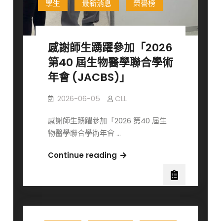
學生
最新消息
榮譽榜
獎
學
金
感謝師生踴躍參加「2026
獲
獎
第40 屆生物醫學聯合學術
名
年會 (JACBS)」
單
2026-06-05
CLL
感謝師生踴躍參加「2026 第40 屆生
物醫學聯合學術年會 …
感
Continue reading
謝
師
生
踴
躍