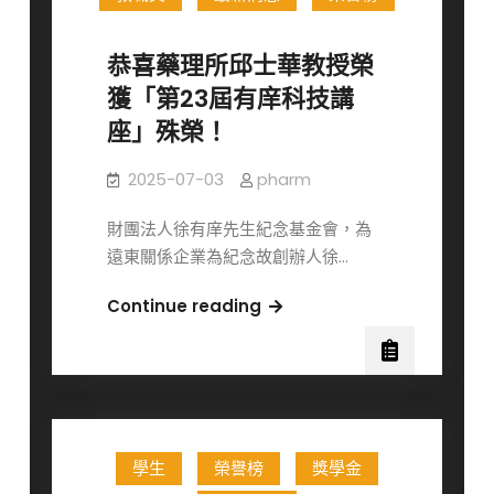
獲
婷
獎
副
恭喜藥理所邱士華教授榮
名
教
獲「第23屆有庠科技講
單
授
座」殊榮！
榮
獲
2025-07-03
pharm
114
年
財團法人徐有庠先生紀念基金會，為
度
遠東關係企業為紀念故創辦人徐…
吳
大
恭
Continue reading
猷
喜
先
藥
生
理
紀
所
念
邱
獎！
學生
榮譽榜
獎學金
士