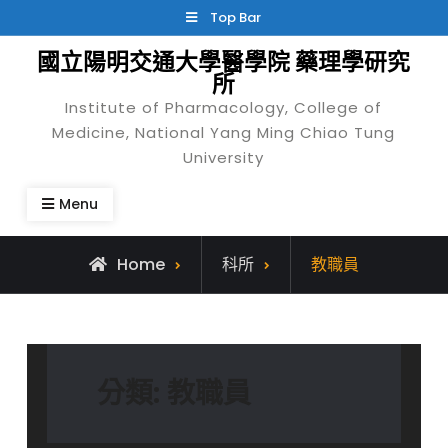
Skip
Top Bar
to
國立陽明交通大學醫學院 藥理學研究
content
所
Institute of Pharmacology, College of
Medicine, National Yang Ming Chiao Tung
University
Menu
Archive
Home
科所
教職員
for
分類:
教職員