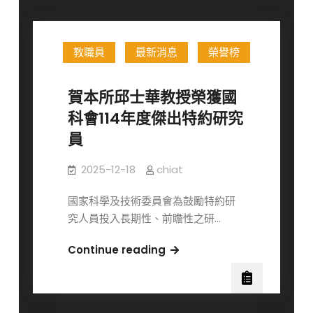
教職員
最新消息
榮譽榜
賀本所邱士華教授榮獲國
科會114年度傑出特約研究
員
2025-12-18
chiat
國家科學及技術委員會為鼓勵特約研
究人員投入長期性、前瞻性之研…
賀
Continue reading
本
所
邱