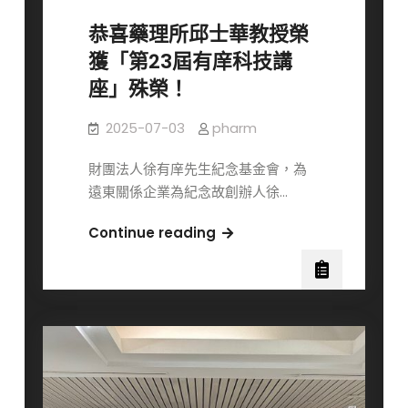
誠
恭喜藥理所邱士華教授榮
徵
獲「第23屆有庠科技講
博
座」殊榮！
士
後
2025-07-03
pharm
研
究
財團法人徐有庠先生紀念基金會，為
員
遠東關係企業為紀念故創辦人徐…
(多
年
恭
Continue reading
期
喜
計
藥
畫)
理
所
邱
士
華