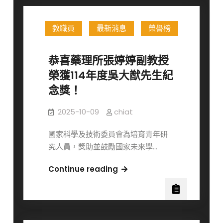
士
華
教職員
最新消息
榮譽榜
教
授
榮
恭喜藥理所張婷婷副教授
獲
榮獲114年度吳大猷先生紀
國
念獎！
科
會
2025-10-09
chiat
114
年
國家科學及技術委員會為培育青年研
度
究人員，獎助並鼓勵國家未來學…
傑
出
恭
Continue reading
特
喜
約
藥
研
理
究
所