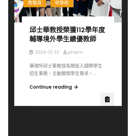
教職員
榮譽榜
新
肯
城
定
教
授
邱士華教授榮獲112學年度
榮
輔導境外學生績優教師
登
全
2024-12-13
pharm
球
前
藥理所邱士華教授長期投入國際學生
2%
招生事務，主動關懷學生需求，…
頂
尖
邱
Continue reading
科
士
學
華
家
教
之
授
「終
榮
身
獲
文
較舊的文章