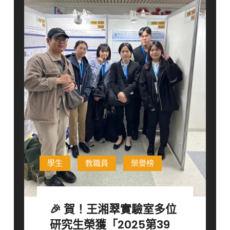
教
授
榮
獲
「第
23
屆
有
庠
科
技
講
座」
學生
教職員
榮譽榜
殊
榮！
🎉 賀！王湘翠實驗室多位
研究生榮獲「2025第39