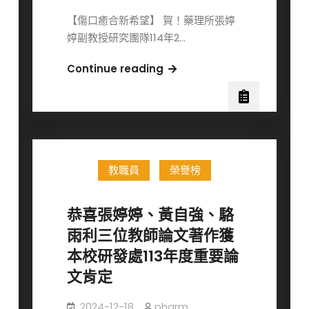
會」
【傷口癒合新希望】 賀！藥理所張婷
獎
婷副教授研究團隊114年2…
項
肯
賀！
Continue reading
定！
張
婷
婷
副
教
教職員
榮譽榜
授
研
究
恭喜張婷婷、黃自強、駱
團
雨利三位教師論文著作獲
隊
本校研發處113年度重要論
榮
文肯定
獲
「CCL7
2024-12-18
pharm