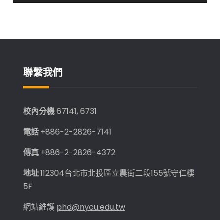
科
112
章
學
學
導
影
年
響
度
覽
力
輔
排
導
聯繫我們
行
境
榜
外
（1960
學
校內分機
67141, 6731
–
生
2023） 和
績
電話
+886-2-2826-7141
「年
優
傳真
+886-2-2826-4372
度
教
科
師
地址
112304台北市北投區立農街二段155號守仁樓
學
5F
影
響
網站維護
phd@nycu.edu.tw
力