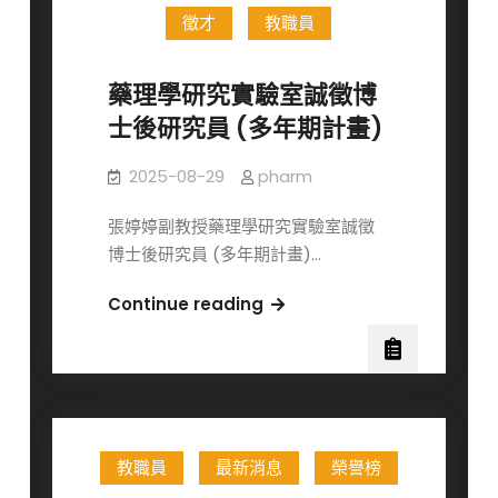
獎！
徵才
教職員
招
募
會
藥理學研究實驗室誠徵博
員，
士後研究員 (多年期計畫)
2026
第
2025-08-29
pharm
40
屆
張婷婷副教授藥理學研究實驗室誠徵
生
博士後研究員 (多年期計畫)…
醫
年
藥
Continue reading
會
理
(JACBS)11
學
月
研
開
究
放
實
教職員
最新消息
榮譽榜
報
驗
名
室