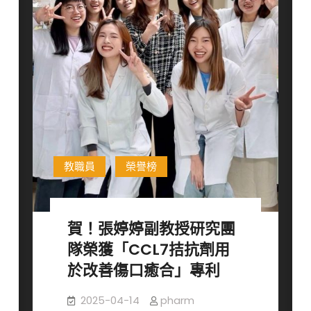
研
究
生
榮
獲
「2025
第
39
屆
生
教職員
榮譽榜
物
醫
學
賀！張婷婷副教授研究團
聯
隊榮獲「CCL7拮抗劑用
合
學
於改善傷口癒合」專利
術
2025-04-14
pharm
年