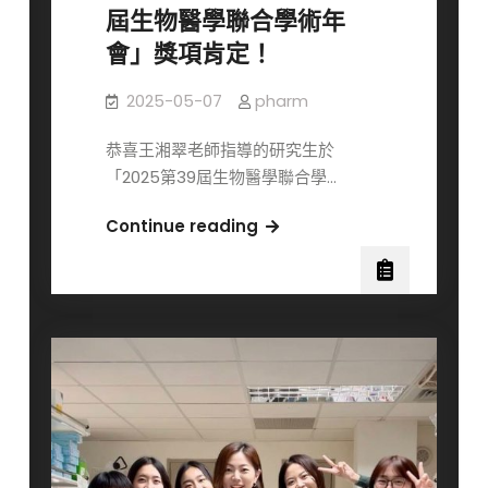
屆生物醫學聯合學術年
會」獎項肯定！
2025-05-07
pharm
恭喜王湘翠老師指導的研究生於
「2025第39屆生物醫學聯合學…
🎉
Continue reading
賀！
王
湘
翠
實
驗
室
多
位