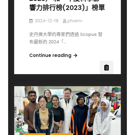
師
響力排行榜(2023)」榜單
論
文
2024-12-18
pharm
著
作
史丹佛大學的專家們透過 Scopus 發
獲
布最新的 2024「…
本
恭
Continue reading
校
喜
研
駱
發
雨
處
利
113
特
年
聘
度
教
重
授
要
與
論
李
文