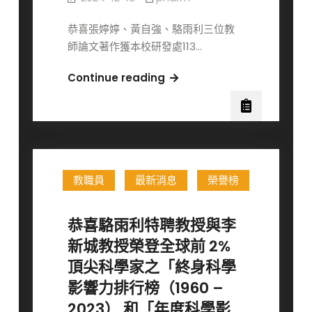
拮
抗
恭喜張婷婷、黃自強、駱雨利三位教
劑
師論文著作獲本校研發處113…
用
於
恭
Continue reading
改
喜
善
張
傷
婷
口
婷、
癒
黃
合」
教職員
最新消息
榮譽榜
自
專
強、
利
駱
恭喜駱雨利特聘教授與李
雨
新城教授榮登全球前 2%
利
頂尖科學家之「終身科學
三
影響力排行榜（1960 –
位
教
2023） 和「年度科學影