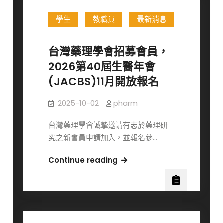
員
張
學生
教職員
最新消息
婷
婷
副
台灣藥理學會招募會員，
教
2026第40屆生醫年會
授
(JACBS)11月開放報名
榮
獲
2025-10-02
pharm
114
年
台灣藥理學會誠摯邀請有志於藥理研
度
究之新會員申請加入，並報名參…
吳
大
台
Continue reading
猷
灣
先
藥
生
理
紀
學
念
會