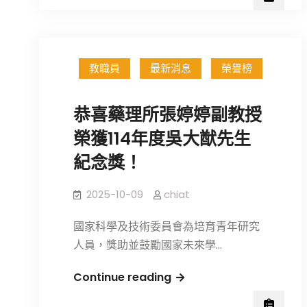
年
第
2
學
教職員
最新消息
榮譽榜
期
藥
恭喜藥理所張婷婷副教授
理
所
榮獲114年度吳大猷先生
暨
紀念獎！
台
灣
2025-10-09
chiat
百
靈
國家科學及技術委員會為培育青年研究
佳
人員，獎助並鼓勵國家未來學…
殷
恭
Continue reading
格
喜
翰