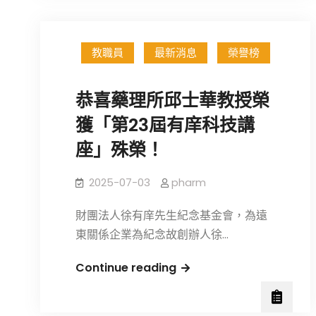
114-
先
1
生
學
紀
教職員
最新消息
榮譽榜
期
念
新
獎！
恭喜藥理所邱士華教授榮
開
課
獲「第23屆有庠科技講
程
座」殊榮！
推
薦
2025-07-03
pharm
財團法人徐有庠先生紀念基金會，為遠
東關係企業為紀念故創辦人徐…
恭
Continue reading
喜
藥