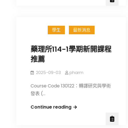
藥
優
理
秀
所
獎
張
學
學生
最新消息
婷
金
婷
獲
藥理所114-1學期新開課程
副
獎
教
推薦
名
授
單
榮
2025-09-03
pharm
獲
Course Code 130122：轉譯研究與學術
114
發表 (…
年
度
藥
Continue reading
吳
理
大
所
猷