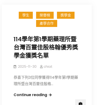
士
華
學生
榮譽榜
獎學金
教
產學合作
授
榮
獲
114學年第1學期藥理所暨
國
台灣百靈佳殷格翰優秀獎
科
學金獲獎名單
會
114
2025-11-30
chiat
年
度
恭喜下列3位同學獲得114學年第1學期藥
傑
理所暨台灣百靈佳殷格…
出
特
114
Continue reading
約
學