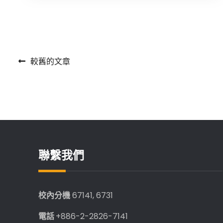
理
所
邱
士
華
文
較舊的文章
教
章
授
導
榮
獲
覽
「第
23
聯繫我們
屆
有
庠
科
校內分機
67141, 6731
技
電話
+886-2-2826-7141
講