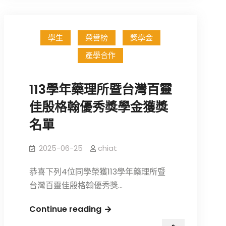
研
優
究
秀
實
獎
學生
榮譽榜
獎學金
驗
學
產學合作
室
金
誠
獲
徵
113學年藥理所暨台灣百靈
獎
博
佳殷格翰優秀獎學金獲獎
名
士
單
名單
後
研
2025-06-25
chiat
究
員
恭喜下列4位同學榮獲113學年藥理所暨
(多
台灣百靈佳殷格翰優秀獎…
年
期
113
Continue reading
計
學