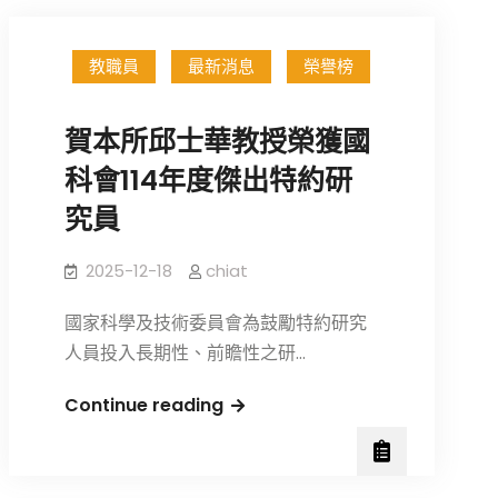
教職員
最新消息
榮譽榜
賀本所邱士華教授榮獲國
科會114年度傑出特約研
究員
2025-12-18
chiat
國家科學及技術委員會為鼓勵特約研究
人員投入長期性、前瞻性之研…
賀
Continue reading
本
所
邱