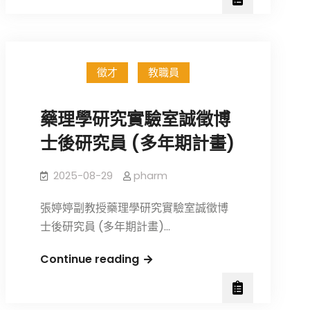
研
年
究
第
員
1
學
徵才
教職員
期
藥
藥理學研究實驗室誠徵博
理
所
士後研究員 (多年期計畫)
暨
台
2025-08-29
pharm
灣
張婷婷副教授藥理學研究實驗室誠徵博
百
士後研究員 (多年期計畫)…
靈
佳
藥
Continue reading
殷
理
格
學
翰