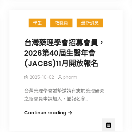
生
踴
躍
學生
教職員
最新消息
參
加
台灣藥理學會招募會員，
「2026
第
2026第40屆生醫年會
40
(JACBS)11月開放報名
屆
生
2025-10-02
pharm
物
醫
台灣藥理學會誠摯邀請有志於藥理研究
學
之新會員申請加入，並報名參…
聯
台
Continue reading
合
灣
學
藥
術