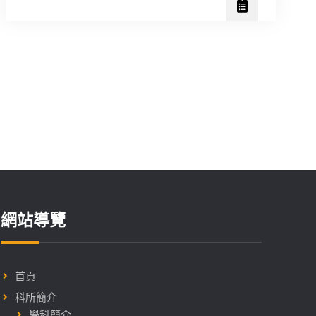
畫)
年
藥
理
所
暨
台
灣
百
靈
佳
殷
網站導覽
格
翰
優
首頁
秀
科所簡介
獎
學科簡介