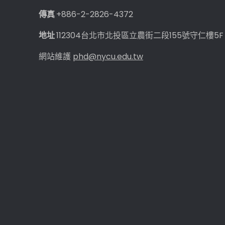
座」
傳真
+886-2-2826-4372
殊
地址
112304台北市北投區立農街二段155號守仁樓5F
榮！
網站維護
phd@nycu.edu.tw