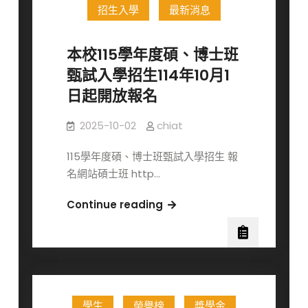
及
招生入學
最新消息
婷
複
婷
試
副
本校115學年度碩、博士班
時
教
甄試入學招生114年10月1
間
授
日起開放報名
地
榮
點
獲
2025-10-02
chiat
公
114
告
年
115學年度碩、博士班甄試入學招生 報
度
名網站碩士班 http…
吳
大
本
Continue reading
猷
校
先
115
生
學
紀
年
念
度
獎！
學生
榮譽榜
獎學金
碩、