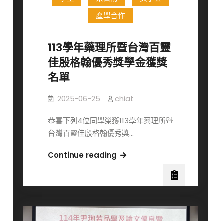
博
產學合作
士
班
113學年藥理所暨台灣百靈
甄
佳殷格翰優秀獎學金獲獎
試
入
名單
學
招
2025-06-25
chiat
生
恭喜下列4位同學榮獲113學年藥理所暨
114
台灣百靈佳殷格翰優秀獎…
年
10
113
Continue reading
月
學
1
年
日
藥
起
理
開
所