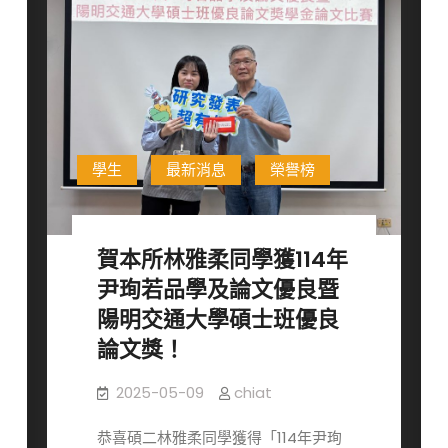
放
暨
報
台
名
灣
百
靈
佳
殷
學生
最新消息
榮譽榜
格
翰
優
賀本所林雅柔同學獲114年
秀
尹珣若品學及論文優良暨
獎
陽明交通大學碩士班優良
學
金
論文獎！
獲
獎
2025-05-09
chiat
名
恭喜碩二林雅柔同學獲得「114年尹珣
單