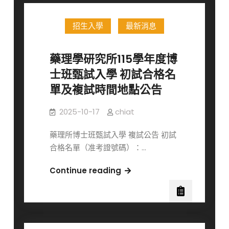
究
授
所
職
招生入學
最新消息
115
級
學
（含）
年
藥理學研究所115學年度博
以
度
士班甄試入學 初試合格名
上
碩
單及複試時間地點公告
教
士
師
班
2025-10-17
chiat
二
甄
名
試
藥理所博士班甄試入學 複試公告 初試
入
合格名單（准考證號碼）：…
學
初
藥
Continue reading
試
理
合
學
格
研
名
究