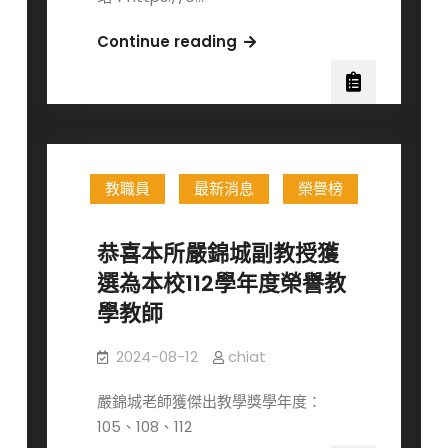
及
論
本
Continue reading
文
校
優
114
良
學
暨
年
陽
度
明
教職員
最新消息
榮譽榜
博
交
士
通
班
恭喜本所嚴錦城副教授獲
大
甄
選為本校112學年度榮譽教
學
試
學教師
碩
入
士
學
2024-08-12
chiat
班
招
優
生
嚴錦城老師獲傑出教學獎學年度：
良
113
105、108、112
論
年