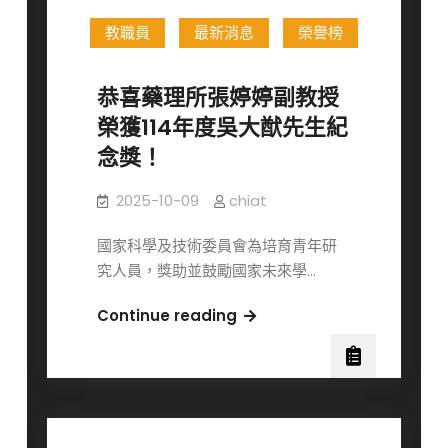
單
所
與
教職員
最新消息
榮譽榜
115
複
學
試
年
恭喜藥理所張婷婷副教授
梯
度
榮獲114年度吳大猷先生紀
次
博
念獎！
公
士
告
班
2025-10-09
chiat
甄
試
國家科學及技術委員會為培育青年研
入
究人員，獎助並鼓勵國家未來學…
學
初
恭
Continue reading
試
喜
合
藥
格
理
名
所
單
張