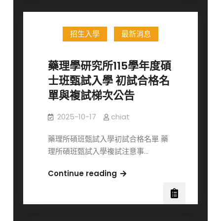
報
交
到
通
作
招生入學
最新消息
大
業
學
醫
藥理學研究所115學年度碩
學
士班甄試入學 初試合格名
院
單與複試梯次公告
藥
理
2025-10-17
chiat
學
研
藥理所碩班甄試入學初試合格名單 藥
究
理所碩班甄試入學複試注意事…
所
誠
藥
Continue reading
徵
理
助
學
理
研
教