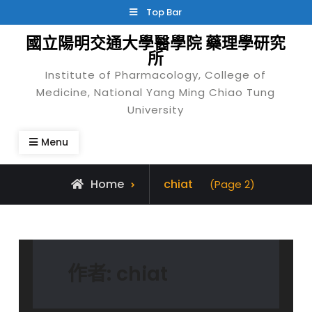
Skip
Top Bar
to
國立陽明交通大學醫學院 藥理學研究
content
所
Institute of Pharmacology, College of
Medicine, National Yang Ming Chiao Tung
University
Menu
View
Home
chiat
(Page 2)
all
posts
by
作者:
chiat