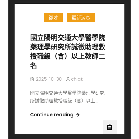
究
所
徵才
最新消息
115
學
年
國立陽明交通大學醫學院
度
藥理學研究所誠徵助理教
碩
授職級（含）以上教師二
博
名
班
甄
2025-10-30
chiat
試
入
國立陽明交通大學醫學院藥理學研究
學
所誠徵助理教授職級（含）以上…
招
生
國
Continue reading
榜
立
單
陽
與
明