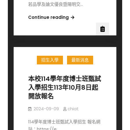
若品學及論文優良暨陽明交…
賀
Continue reading
本
所
林
雅
柔
招生入學
最新消息
同
學
獲
本校114學年度博士班甄試
114
入學招生113年10月8日起
年
開放報名
尹
珣
2024-09-09
chiat
若
品
114學年度博士班甄試入學招生 報名網
學
站：https://e…