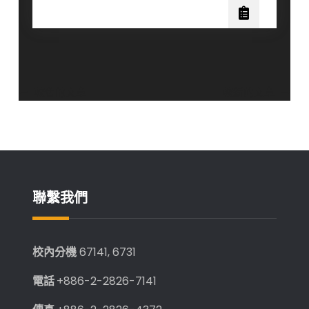
文
10
獎！
月
8
日
起
文
較舊的文章
較新的文章
開
章
放
報
導
名
覽
聯繫我們
校內分機
67141, 6731
電話
+886-2-2826-7141