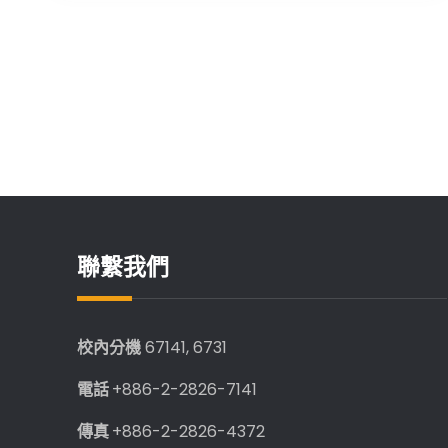
明
藥
交
產
通
業
文
大
人
學
章
才
藥
導
理
所
覽
徵
求
聯繫我們
博
士
後
校內分機
67141, 6731
研
究
電話
+886-2-2826-7141
人
傳真
+886-2-2826-4372
員 (多