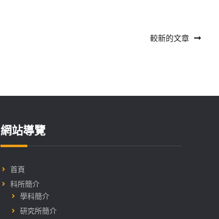
作，
強
化
較新的文章
學
子
未
來
職
場
競
網站導覽
爭
力
首頁
科所簡介
學科簡介
研究所簡介