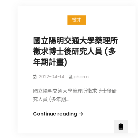
大
學
徵才
與
東
國立陽明交通大學藥理所
生
華
徵求博士後研究人員 (多
製
年期計畫)
藥
攜
2022-04-14
pharm
手
培
國立陽明交通大學藥理所徵求博士後研
育
究人員 (多年期…
新
國
Continue reading
世
立
代
陽
醫