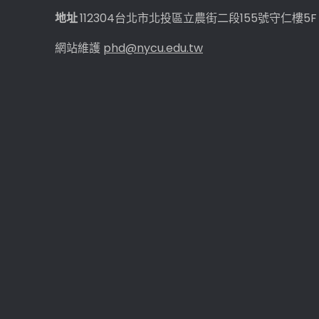
年
地址
112304台北市北投區立農街二段155號守仁樓5F
期
計
網站維護
phd@nycu.edu.tw
畫)