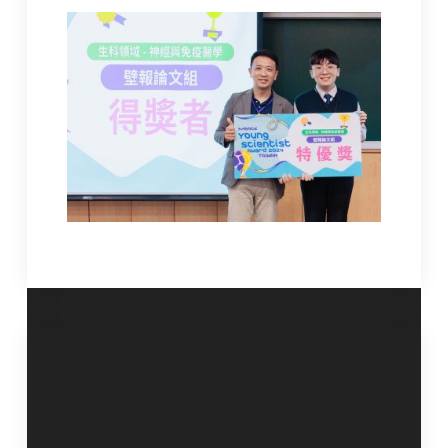
文
嚴錦城所長當選台
112學年藥理所暨台灣
灣藥理學學會第十二
百靈佳殷格翰優秀獎
章
屆理事
學金獲獎名單
導