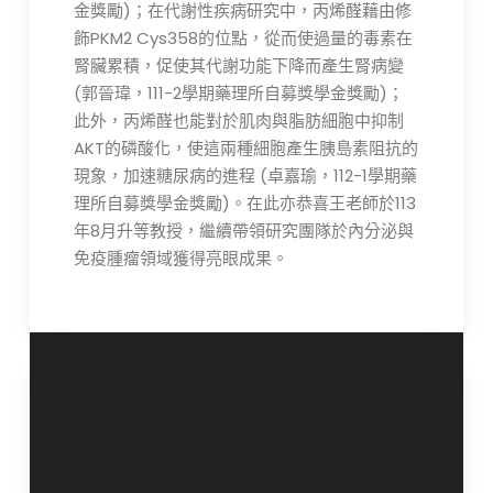
金獎勵)；在代謝性疾病研究中，丙烯醛藉由修
飾PKM2 Cys358的位點，從而使過量的毒素在
腎臟累積，促使其代謝功能下降而產生腎病變
(郭晉瑋，111-2學期藥理所自募獎學金獎勵)；
此外，丙烯醛也能對於肌肉與脂肪細胞中抑制
AKT的磷酸化，使這兩種細胞產生胰島素阻抗的
現象，加速糖尿病的進程 (卓嘉瑜，112-1學期藥
理所自募獎學金獎勵)。在此亦恭喜王老師於113
年8月升等教授，繼續帶領研究團隊於內分泌與
免疫腫瘤領域獲得亮眼成果。
文
駱雨利特聘教授獲
恭喜范郁寧博士學位
本校113年度重要學術
論文發表獲藥理所自
章
獎表揚
募獎學金獎勵