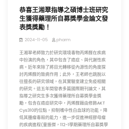
恭喜王湘翠指導之碩博士班研究
生獲得藥理所自募獎學金論文發
表獎獎勵！
2024-11-05
pharm
王湘翠老師致力於研究環境毒物丙烯醛在疾病
中扮演的角色，其中包含了癌症、與代謝性疾
病。近年來除了將目光轉移從內源性的角度探
討丙烯醛的致病作用；此外，王老師也跳脫以
往擅長的研究領域，在其實驗室建立免疫相關
的研究。這五年間發表多篇國際期刊論文，其
指導之研究生多次獲得藥理所自募獎學金獎
勵，包含在癌症研究中，丙烯醛藉由修飾AKT
Cys310的位點，抑制嗜中性白血球的功能，降
低其腫瘤毒殺的能力，進一步促進神經膠母瘤
的疾病進程(童振傑，112-1學期藥理所自募獎學