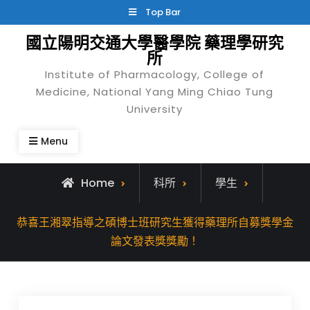
Skip
Top Bar
to
國立陽明交通大學醫學院 藥理學研究
content
所
Institute of Pharmacology, College of
Medicine, National Yang Ming Chiao Tung
University
Menu
Home
科所
學生
恭喜王湘翠指導之碩博士班研究生獲得藥理所自募獎學金
論文發表獎獎勵！