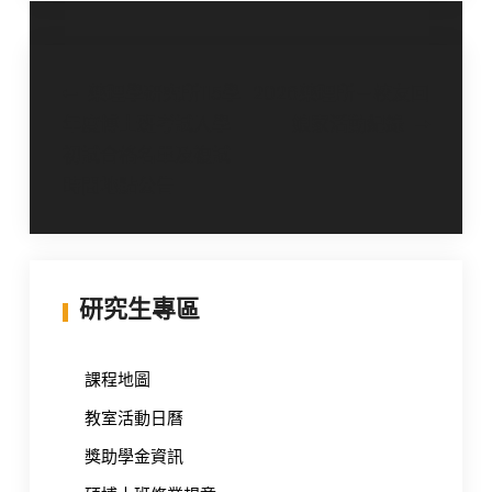
文
藥理學研究所115學
2026藥理所－校友回
年度博士班考試入學
娘家活動紀錄
章
初試合格名單及複試
導
時間地點公告
覽
研究生專區
課程地圖
教室活動日曆
獎助學金資訊