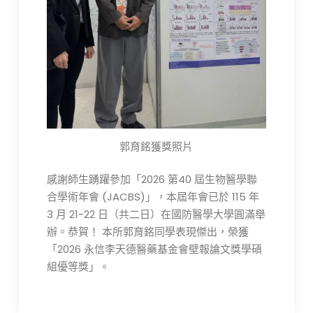
郭育銘獲獎照片
感謝師生踴躍參加「2026 第40 屆生物醫學聯
合學術年會 (JACBS)」，本屆年會已於 115 年
3 月 21-22 日（共二日）在國防醫學大學圓滿舉
辦。恭賀！ 本所郭育銘同學表現傑出，榮獲
「2026 永信李天德醫藥基金會壁報論文獎學碩
組優等獎」。