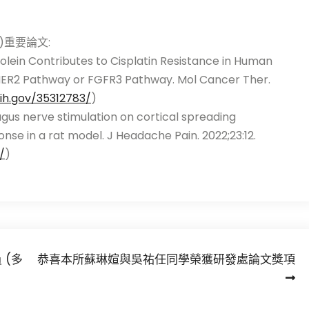
)重要論文:
n Contributes to Cisplatin Resistance in Human
HER2 Pathway or FGFR3 Pathway. Mol Cancer Ther.
ih.gov/35312783/
)
s nerve stimulation on cortical spreading
onse in a rat model. J Headache Pain. 2022;23:12.
/
)
 (多
恭喜本所蘇琳媗與吳祐任同學榮獲研發處論文獎項