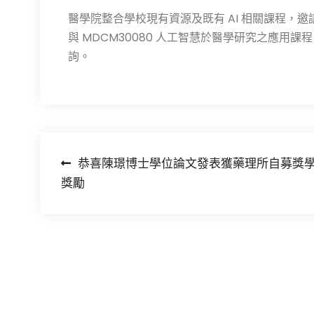
醫學院整合學校現有資源及既有 AI 相關課程，邀請
與 MDCM30080 人工智慧於醫學研究之應
詢。
文
恭喜陳璟博士學位論文發表獲藥理所自募獎
獎勵
章
導
覽