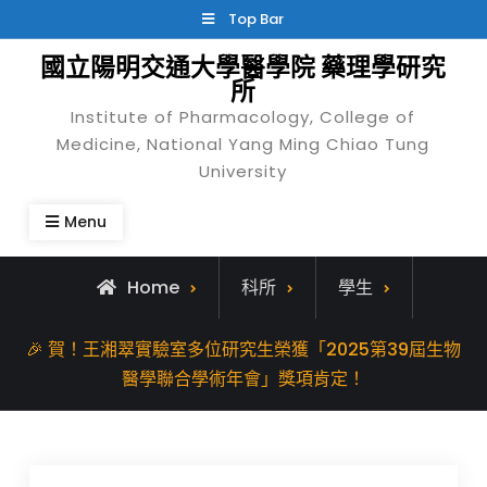
Skip
Top Bar
to
國立陽明交通大學醫學院 藥理學研究
content
所
Institute of Pharmacology, College of
Medicine, National Yang Ming Chiao Tung
University
Menu
Home
科所
學生
🎉 賀！王湘翠實驗室多位研究生榮獲「2025第39屆生物
醫學聯合學術年會」獎項肯定！