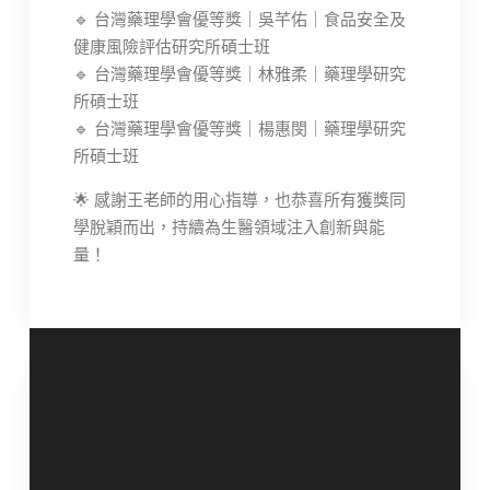
🔹 台灣藥理學會優等獎｜吳芊佑｜食品安全及
健康風險評估研究所碩士班
🔹 台灣藥理學會優等獎｜林雅柔｜藥理學研究
所碩士班
🔹 台灣藥理學會優等獎｜楊惠閔｜藥理學研究
所碩士班
🌟 感謝王老師的用心指導，也恭喜所有獲獎同
學脫穎而出，持續為生醫領域注入創新與能
量！
文
賀！張婷婷副教授
賀本所林雅柔同學獲
研究團隊榮獲「CCL7
114年尹珣若品學及論
章
拮抗劑用於改善傷口
文優良暨陽明交通大