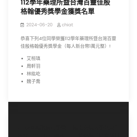
112學年藥理所暨台灣百靈佳殷
格翰優秀獎學金獲獎名單
2024-06-20
chiat
恭喜下列4位同學榮獲112學年藥理所暨台灣百靈
佳殷格翰優秀獎學金（每人新台幣1萬元整）!
艾桓瑱
周軒羽
林紘屹
魏子喬
文
恭喜楊凱豪同學榮
陽明交通大學與東生
獲默克第三屆年輕科
華製藥攜手培育新世