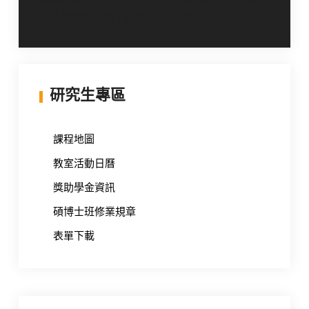
章
學人壁報論文特優獎
代醫藥產業人才
導
覽
研究生專區
課程地圖
教室活動日曆
獎助學金資訊
碩博士班修業規章
表單下載