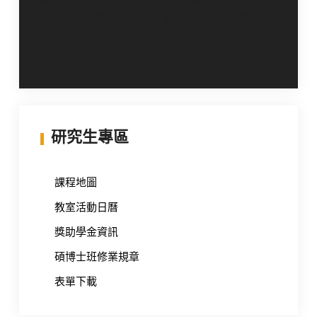
章
論文優良暨陽明交通
科技講座」殊榮！
導
大學碩士班優良論文
覽
獎！
研究生專區
課程地圖
教室活動日曆
獎助學金資訊
碩博士班修業規章
表單下載