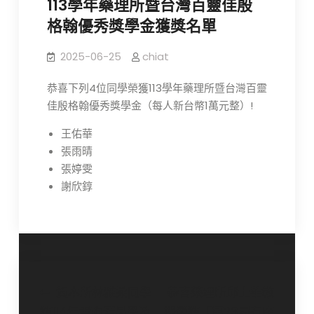
113學年藥理所暨台灣百靈佳殷
格翰優秀獎學金獲獎名單
2025-06-25
chiat
恭喜下列4位同學榮獲113學年藥理所暨台灣百靈
佳殷格翰優秀獎學金（每人新台幣1萬元整）!
王佑華
張雨晴
張婷雯
謝欣錞
文
賀本所林雅柔同學
恭喜藥理所邱士華教
獲114年尹珣若品學及
授榮獲「第23屆有庠