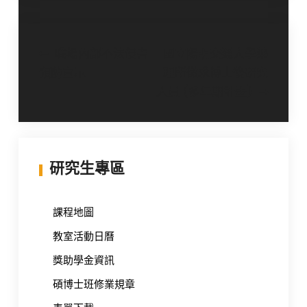
文
職場內部不法侵害
國立陽明交通大學藥
預防宣示
理所徵求博士後研究
章
人員 (多年期計畫)
導
覽
研究生專區
課程地圖
教室活動日曆
獎助學金資訊
碩博士班修業規章