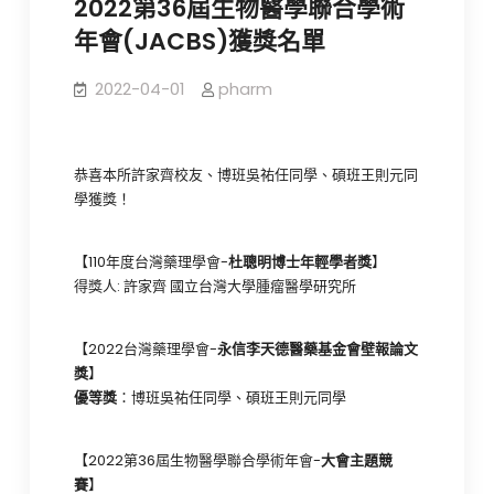
2022第36屆生物醫學聯合學術
年會(JACBS)獲獎名單
2022-04-01
pharm
恭喜本所許家齊校友、博班吳祐任同學、碩班王則元同
學獲獎！
【110年度台灣藥理學會-
杜聰明博士年輕學者獎
】
得獎人: 許家齊 國立台灣大學腫瘤醫學研究所
【2022台灣藥理學會-
永信李天德醫藥基金會壁報論文
獎
】
優等獎
：博班吳祐任同學、碩班王則元同學
【2022第36屆生物醫學聯合學術年會-
大會主題競
賽
】