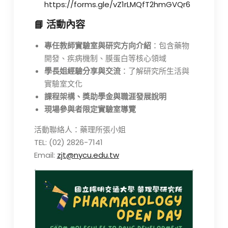
https://forms.gle/vZ1rLMQfT2hmGVQr6
📘 活動內容
專任教師實驗室與研究方向介紹
：包含藥物
開發、疾病機制、膜蛋白等核心領域
學長姐經驗分享與交流
：了解研究所生活與
實驗室文化
課程架構、獎助學金與職涯發展說明
現場參與者限定實驗室導覽
活動聯絡人：藥理所張小姐
TEL: (02) 2826-7141
Email:
zjt@nycu.edu.tw