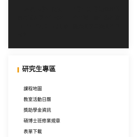
文
本校115學年度碩士
114學年第1學期藥理所
班考試入學招生報名
暨台灣百靈佳殷格翰
章
自114年12月9日起開放
優秀獎學金獲獎名單
導
報名
覽
研究生專區
課程地圖
教室活動日曆
獎助學金資訊
碩博士班修業規章
表單下載