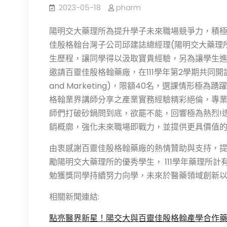
2023-05-18
pharm
陽明交大藥理所為提升學子未來職場競爭力，積極與
佳殷格翰台灣子公司邱建誌總經理(陽明交大藥理
生歷程，讓同學得以汲取寶貴經驗，另為讓學生
邀請百靈佳殷格翰藥廠，在111學年第2學期共同開設「醫藥
and Marketing)，限額40名，選課情形
格翰業界講師分享之產業實務經驗精彩絕倫，專
師們打破砂鍋問到底，欲罷不能，回響極為熱烈!
銷概廓，強化未來職場即戰力，並提供更具價值的
由衷感謝百靈佳殷格翰藥廠的熱情贊助與支持，提供為期
勵陽明交大藥理所的優秀學生， 111學年藥理所
勉獲獎同學持續努力向學，未來於醫藥領域創新
相關新聞連結:
點亮醫界新星！陽交大與百靈佳殷格翰產學合作藥