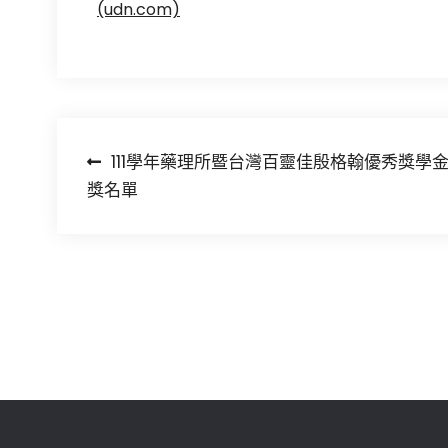
(udn.com)
文
111學年藥理所暨台灣百靈佳殷格翰優秀獎學
獎名單
章
導
覽