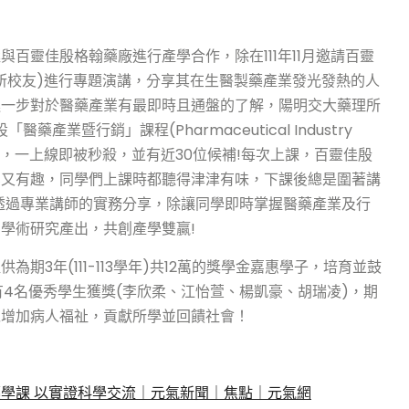
百靈佳殷格翰藥廠進行產學合作，除在111年11月邀請百靈
所校友)進行專題演講，分享其在生醫製藥產業發光發熱的人
進一步對於醫藥產業有最即時且通盤的了解，陽明交大藥理所
產業暨行銷」課程(Pharmaceutical Industry
極為踴躍，一上線即被秒殺，並有近30位候補!每次上課，百靈佳殷
業又有趣，同學們上課時都聽得津津有味，下課後總是圍著講
透過專業講師的實務分享，除讓同學即時掌握醫藥產業及行
學術研究產出，共創產學雙贏!
3年(111-113學年)共12萬的獎學金嘉惠學子，培育並鼓
計有4名優秀學生獲獎(李欣柔、江怡萱、楊凱豪、胡瑞凌)，期
以增加病人福祉，貢獻所學並回饋社會！
學課 以實證科學交流｜元氣新聞｜焦點｜元氣網